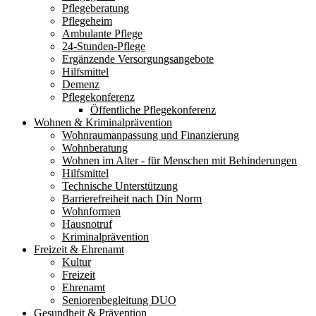
Pflegeberatung
Pflegeheim
Ambulante Pflege
24-Stunden-Pflege
Ergänzende Versorgungsangebote
Hilfsmittel
Demenz
Pflegekonferenz
Öffentliche Pflegekonferenz
Wohnen & Kriminalprävention
Wohnraumanpassung und Finanzierung
Wohnberatung
Wohnen im Alter - für Menschen mit Behinderungen
Hilfsmittel
Technische Unterstützung
Barrierefreiheit nach Din Norm
Wohnformen
Hausnotruf
Kriminalprävention
Freizeit & Ehrenamt
Kultur
Freizeit
Ehrenamt
Seniorenbegleitung DUO
Gesundheit & Prävention